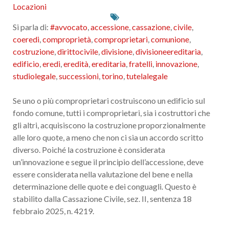
Locazioni
Si parla di:
#avvocato
,
accessione
,
cassazione
,
civile
,
coeredi
,
comproprietà
,
comproprietari
,
comunione
,
costruzione
,
dirittocivile
,
divisione
,
divisioneereditaria
,
edificio
,
eredi
,
eredità
,
ereditaria
,
fratelli
,
innovazione
,
studiolegale
,
successioni
,
torino
,
tutelalegale
Se uno o più comproprietari costruiscono un edificio sul
fondo comune, tutti i comproprietari, sia i costruttori che
gli altri, acquisiscono la costruzione proporzionalmente
alle loro quote, a meno che non ci sia un accordo scritto
diverso. Poiché la costruzione è considerata
un’innovazione e segue il principio dell’accessione, deve
essere considerata nella valutazione del bene e nella
determinazione delle quote e dei conguagli. Questo è
stabilito dalla Cassazione Civile, sez. II, sentenza 18
febbraio 2025, n. 4219.