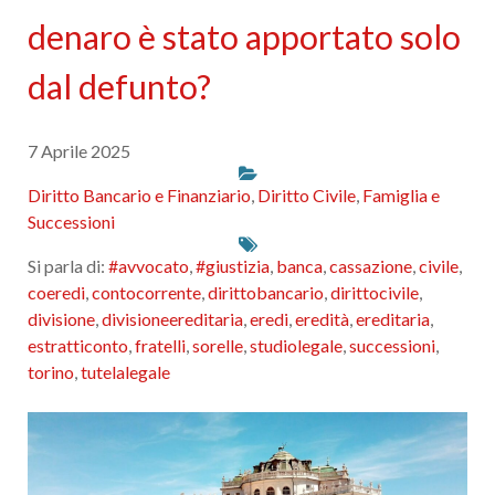
denaro è stato apportato solo
dal defunto?
7 Aprile 2025
Diritto Bancario e Finanziario
,
Diritto Civile
,
Famiglia e
Successioni
Si parla di:
#avvocato
,
#giustizia
,
banca
,
cassazione
,
civile
,
coeredi
,
contocorrente
,
dirittobancario
,
dirittocivile
,
divisione
,
divisioneereditaria
,
eredi
,
eredità
,
ereditaria
,
estratticonto
,
fratelli
,
sorelle
,
studiolegale
,
successioni
,
torino
,
tutelalegale