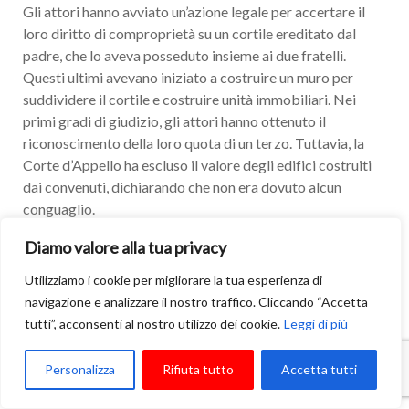
Gli attori hanno avviato un’azione legale per accertare il
loro diritto di comproprietà su un cortile ereditato dal
padre, che lo aveva posseduto insieme ai due fratelli.
Questi ultimi avevano iniziato a costruire un muro per
suddividere il cortile e costruire unità immobiliari. Nei
primi gradi di giudizio, gli attori hanno ottenuto il
riconoscimento della loro quota di un terzo. Tuttavia, la
Corte d’Appello ha escluso il valore degli edifici costruiti
dai convenuti, dichiarando che non era dovuto alcun
conguaglio.
Diamo valore alla tua privacy
I ricorrenti hanno contestato la sentenza, sostenendo che
fosse contraddittoria e basata su un’erronea applicazione
Utilizziamo i cookie per migliorare la tua esperienza di
delle norme sull’accessione. La Cassazione ha ritenuto
navigazione e analizzare il nostro traffico. Cliccando “Accetta
fondati i motivi di ricorso, evidenziando che il giudice può
tutti”, acconsenti al nostro utilizzo dei cookie.
Leggi di più
distribuire i beni in modo diverso dall’assegnazione
proporzionale delle quote, purché il valore dei beni sia
Personalizza
Rifiuta tutto
Accetta tutti
equamente rappresentato.