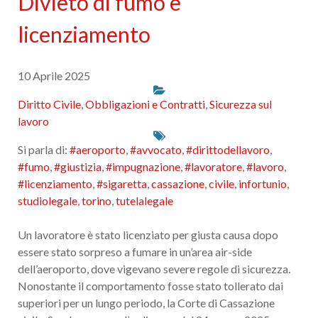
Divieto di fumo e
licenziamento
10 Aprile 2025
Diritto Civile
,
Obbligazioni e Contratti
,
Sicurezza sul
lavoro
Si parla di:
#aeroporto
,
#avvocato
,
#dirittodellavoro
,
#fumo
,
#giustizia
,
#impugnazione
,
#lavoratore
,
#lavoro
,
#licenziamento
,
#sigaretta
,
cassazione
,
civile
,
infortunio
,
studiolegale
,
torino
,
tutelalegale
Un lavoratore è stato licenziato per giusta causa dopo
essere stato sorpreso a fumare in un’area air-side
dell’aeroporto, dove vigevano severe regole di sicurezza.
Nonostante il comportamento fosse stato tollerato dai
superiori per un lungo periodo, la Corte di Cassazione