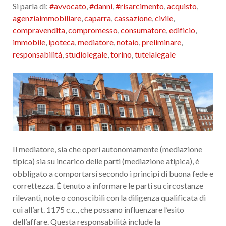
Si parla di:
#avvocato
,
#danni
,
#risarcimento
,
acquisto
,
agenziaimmobiliare
,
caparra
,
cassazione
,
civile
,
compravendita
,
compromesso
,
consumatore
,
edificio
,
immobile
,
ipoteca
,
mediatore
,
notaio
,
preliminare
,
responsabilità
,
studiolegale
,
torino
,
tutelalegale
Il mediatore, sia che operi autonomamente (mediazione
tipica) sia su incarico delle parti (mediazione atipica), è
obbligato a comportarsi secondo i principi di buona fede e
correttezza. È tenuto a informare le parti su circostanze
rilevanti, note o conoscibili con la diligenza qualificata di
cui all’art. 1175 c.c., che possano influenzare l’esito
dell’affare. Questa responsabilità include la