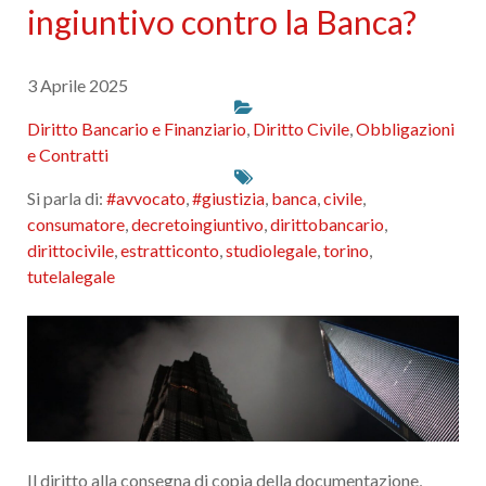
ingiuntivo contro la Banca?
3 Aprile 2025
Diritto Bancario e Finanziario
,
Diritto Civile
,
Obbligazioni
e Contratti
Si parla di:
#avvocato
,
#giustizia
,
banca
,
civile
,
consumatore
,
decretoingiuntivo
,
dirittobancario
,
dirittocivile
,
estratticonto
,
studiolegale
,
torino
,
tutelalegale
Il diritto alla consegna di copia della documentazione,