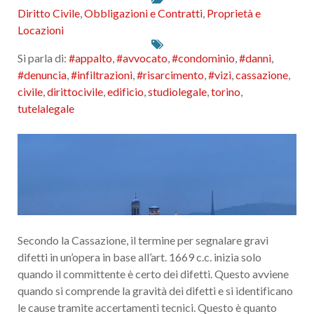
Diritto Civile
,
Obbligazioni e Contratti
,
Proprietà e
Locazioni
Si parla di:
#appalto
,
#avvocato
,
#condominio
,
#danni
,
#denuncia
,
#infiltrazioni
,
#risarcimento
,
#vizi
,
cassazione
,
civile
,
dirittocivile
,
edificio
,
studiolegale
,
torino
,
tutelalegale
Secondo la Cassazione, il termine per segnalare gravi
difetti in un’opera in base all’art. 1669 c.c. inizia solo
quando il committente è certo dei difetti. Questo avviene
quando si comprende la gravità dei difetti e si identificano
le cause tramite accertamenti tecnici. Questo è quanto