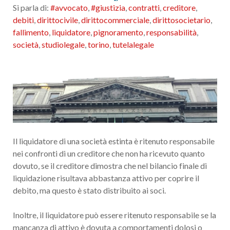
Si parla di:
#avvocato
,
#giustizia
,
contratti
,
creditore
,
debiti
,
dirittocivile
,
dirittocommerciale
,
dirittosocietario
,
fallimento
,
liquidatore
,
pignoramento
,
responsabilità
,
società
,
studiolegale
,
torino
,
tutelalegale
Il liquidatore di una società estinta è ritenuto responsabile
nei confronti di un creditore che non ha ricevuto quanto
dovuto, se il creditore dimostra che nel bilancio finale di
liquidazione risultava abbastanza attivo per coprire il
debito, ma questo è stato distribuito ai soci.
Inoltre, il liquidatore può essere ritenuto responsabile se la
mancanza di attivo è dovuta a comportamenti dolosi o