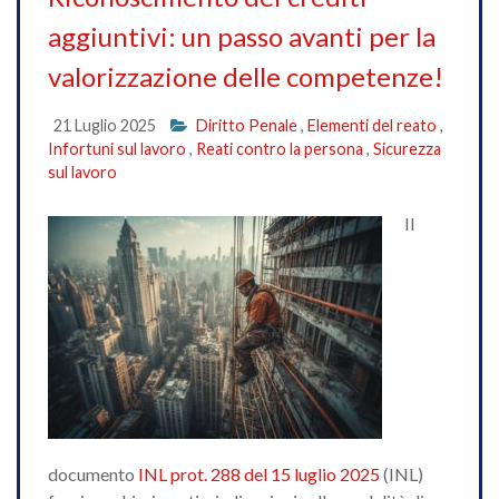
aggiuntivi: un passo avanti per la
valorizzazione delle competenze!
21 Luglio 2025
Diritto Penale
,
Elementi del reato
,
Infortuni sul lavoro
,
Reati contro la persona
,
Sicurezza
sul lavoro
Il
documento
INL prot. 288 del 15 luglio 2025
(INL)