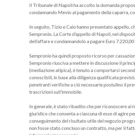
Il Tribunale di Napoli ha accolto la domanda propost
condannando Mevio al pagamento della caparra, con 
In seguito, Tizio e Caio hanno presentato appello, c
Sempronio. La Corte d’appello di Napoli, nel disposi
dell’affare e condannandolo a pagare Euro 7.220,00 a
Sempronio ha quindi proposto ricorso per cassazione
Sempronio riusciva a mettere in discussione il princ
(mediazione atipica), è tenuto a comportarsi secondo
conoscibili, in base alla diligenza qualificata previs
penetranti verifiche a ciò necessarie postulino il pre
trascrizioni sull’immobile.
In generale, è stato ribadito che per riconoscere al m
giuridico che consenta a ciascuna di esse di agire per
conseguimento del risultato utile del negozio progra
non fosse stato concluso un contratto, ma per il fat