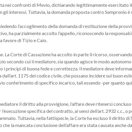
a nei confronti di Mevio, dichiarando legittimamente esercitato il r
gli interessi. Tuttavia, la domanda proposta contro Sempronio è s
hiedendo l’accoglimento della domanda di restituzione della provvig
tivo, ha parzialmente accolto l’appello, riconoscendo la responsab
 favore di Tizio e Caio.
. La Corte di Cassazione ha accolto in parte il ricorso, osservand
ipio secondo cui il mediatore, sia quando agisce in modo autonomo (
 i principi di buona fede e correttezza. Il mediatore deve informar
ta dall’art. 1175 del codice civile, che possano incidere sul buon esi
vio conferimento di specifico incarico, tali essendo -per quanto qui i
ediatore il diritto alla provvigione, l’affare deve ritenersi concluso 
 l’esecuzione specifica del contratto, ai sensi dell’art. 2932 c.c., 
mmato. Tuttavia, nella fattispecie, la Corte ha escluso il diritto d
to che la mancata conclusione dell’affare era stata causata anche d