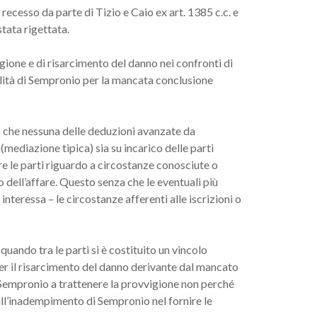
ecesso da parte di Tizio e Caio ex art. 1385 c.c. e
tata rigettata.
ione e di risarcimento del danno nei confronti di
ilità di Sempronio per la mancata conclusione
o che nessuna delle deduzioni avanzate da
mediazione tipica) sia su incarico delle parti
e le parti riguardo a circostanze conosciute o
to dell’affare. Questo senza che le eventuali più
nteressa – le circostanze afferenti alle iscrizioni o
quando tra le parti si è costituito un vincolo
o per il risarcimento del danno derivante dal mancato
i Sempronio a trattenere la provvigione non perché
all’inadempimento di Sempronio nel fornire le