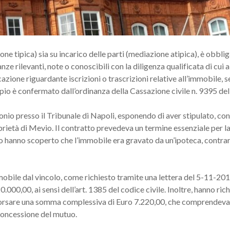
e tipica) sia su incarico delle parti (mediazione atipica), è obbli
ze rilevanti, note o conoscibili con la diligenza qualificata di cui al
azione riguardante iscrizioni o trascrizioni relative all’immobile, s
pio è confermato dall’ordinanza della Cassazione civile n. 9395 del
nio presso il Tribunale di Napoli, esponendo di aver stipulato, co
ietà di Mevio. Il contratto prevedeva un termine essenziale per la
Caio hanno scoperto che l’immobile era gravato da un’ipoteca, contr
bile dal vincolo, come richiesto tramite una lettera del 5-11-201
000,00, ai sensi dell’art. 1385 del codice civile. Inoltre, hanno ric
orsare una somma complessiva di Euro 7.220,00, che comprendeva E
 concessione del mutuo.