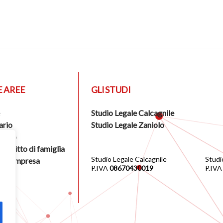
E AREE
GLI STUDI
Studio Legale Calcagnile
ario
Studio Legale Zaniolo
tario
 diritto di famiglia
Studio Legale Calcagnile
Studi
le d'impresa
P.IVA
08670430019
P.IV