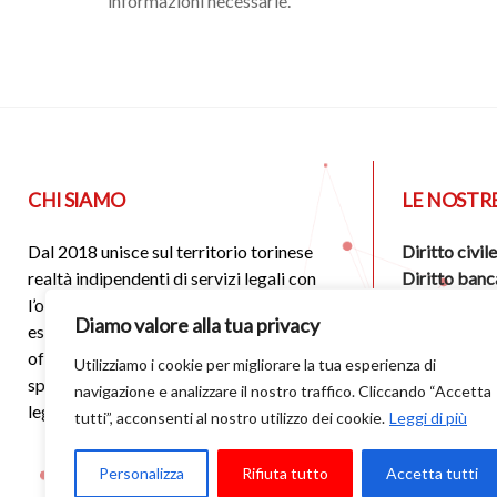
informazioni necessarie.
CHI SIAMO
LE NOSTR
Dal 2018 unisce sul territorio torinese
Diritto civile
realtà indipendenti di servizi legali con
Diritto banc
l’obiettivo di unire competenze ed
Diritto socie
Diamo valore alla tua privacy
esperienze diverse nell’ambito legale,
Successione e
offrendo così alla clientela assistenza
Diritto pena
Utilizziamo i cookie per migliorare la tua esperienza di
specialistica e integrata su vari aspetti
navigazione e analizzare il nostro traffico. Cliccando “Accetta
legali
tutti”, acconsenti al nostro utilizzo dei cookie.
Leggi di più
Personalizza
Rifiuta tutto
Accetta tutti