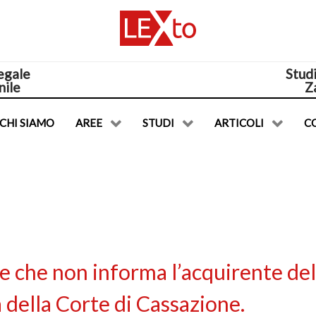
egale
Stud
nile
Z
CHI SIAMO
AREE
STUDI
ARTICOLI
C
e che non informa l’acquirente del
della Corte di Cassazione.