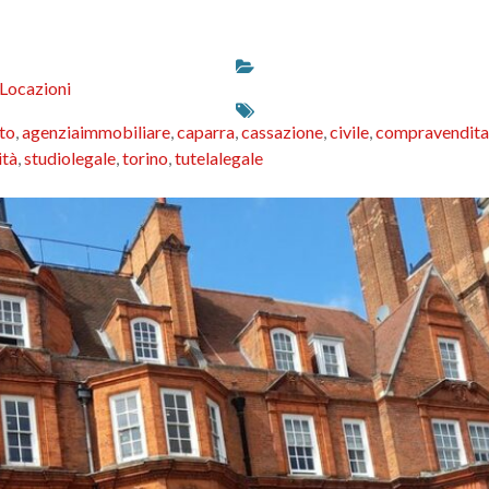
 Locazioni
to
,
agenziaimmobiliare
,
caparra
,
cassazione
,
civile
,
compravendita
ità
,
studiolegale
,
torino
,
tutelalegale