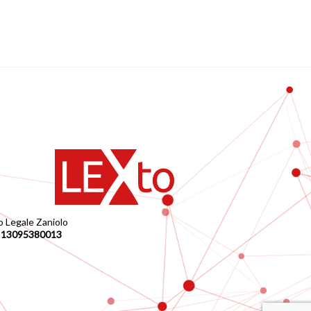
o Legale Zaniolo
A
13095380013