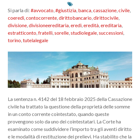
Si parla di:
#avvocato
,
#giustizia
,
banca
,
cassazione
,
civile
,
coeredi
,
contocorrente
,
dirittobancario
,
dirittocivile
,
divisione
,
divisioneereditaria
,
eredi
,
eredità
,
ereditaria
,
estratticonto
,
fratelli
,
sorelle
,
studiolegale
,
successioni
,
torino
,
tutelalegale
La sentenza n. 4142 del 18 febbraio 2025 della Cassazione
civile ha trattato la questione della proprietà delle somme
in un conto corrente cointestato, quando queste
provengono solo da uno dei cointestatari. La Corte ha
esaminato come suddividere l’importo tra gli aventi diritto
e le modalità di restituzione dei prelievi. Ha stabilito che la