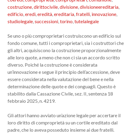
costruzione
,
dirittocivile
,
divisione
,
divisioneereditaria
,
edificio
,
eredi
,
eredità
,
ereditaria
,
fratelli
,
innovazione
,
studiolegale
,
successioni
,
torino
,
tutelalegale
Se uno o più comproprietari costruiscono un edificio sul
fondo comune, tutti i comproprietari, sia i costruttori che
gli altri, acquisiscono la costruzione proporzionalmente
alle loro quote, a meno che non ci sia un accordo scritto
diverso. Poiché la costruzione è considerata
un’innovazione e segue il principio dell’accessione, deve
essere considerata nella valutazione del bene e nella
determinazione delle quote e dei conguagli. Questo è
stabilito dalla Cassazione Civile, sez. II, sentenza 18
febbraio 2025, n. 4219.
Gli attori hanno avviato un’azione legale per accertare il
loro diritto di comproprietà su un cortile ereditato dal
padre, che lo aveva posseduto insieme ai due fratelli.