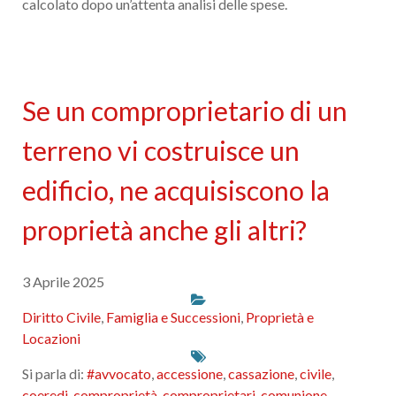
calcolato dopo un’attenta analisi delle spese.
Se un comproprietario di un
terreno vi costruisce un
edificio, ne acquisiscono la
proprietà anche gli altri?
3 Aprile 2025
Diritto Civile
,
Famiglia e Successioni
,
Proprietà e
Locazioni
Si parla di:
#avvocato
,
accessione
,
cassazione
,
civile
,
coeredi
,
comproprietà
,
comproprietari
,
comunione
,