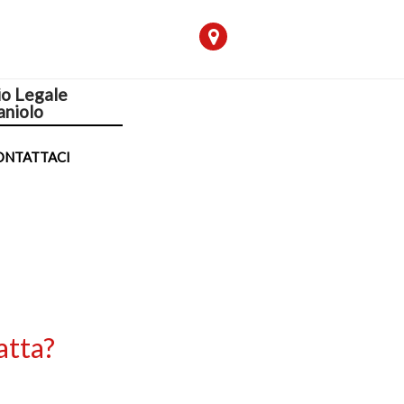
io Legale
aniolo
ONTATTACI
atta?