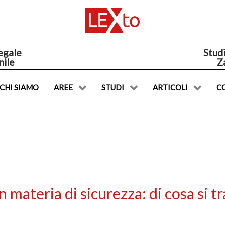
egale
Stud
nile
Z
CHI SIAMO
AREE
STUDI
ARTICOLI
C
 materia di sicurezza: di cosa si tr