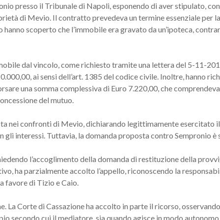
nio presso il Tribunale di Napoli, esponendo di aver stipulato, co
ietà di Mevio. Il contratto prevedeva un termine essenziale per la
Caio hanno scoperto che l’immobile era gravato da un’ipoteca, contr
bile dal vincolo, come richiesto tramite una lettera del 5-11-201
000,00, ai sensi dell’art. 1385 del codice civile. Inoltre, hanno ric
orsare una somma complessiva di Euro 7.220,00, che comprendeva E
 concessione del mutuo.
a nei confronti di Mevio, dichiarando legittimamente esercitato il r
gli interessi. Tuttavia, la domanda proposta contro Sempronio è s
hiedendo l’accoglimento della domanda di restituzione della provvig
tivo, ha parzialmente accolto l’appello, riconoscendo la responsab
 favore di Tizio e Caio.
. La Corte di Cassazione ha accolto in parte il ricorso, osservand
ipio secondo cui il mediatore, sia quando agisce in modo autonomo (