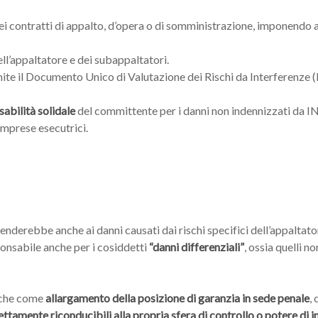
 nei contratti di appalto, d’opera o di somministrazione, imponendo
ell’appaltatore e dei subappaltatori.
ite il Documento Unico di Valutazione dei Rischi da Interferenze 
abilità solidale
del committente per i danni non indennizzati da 
 imprese esecutrici.
tenderebbe anche ai danni causati dai rischi specifici dell’appalta
onsabile anche per i cosiddetti
“danni differenziali”
, ossia quelli 
nche come
allargamento della posizione di garanzia in sede penale
,
ettamente riconducibili alla propria sfera di controllo o potere di 