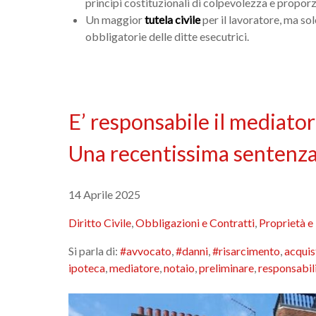
principi costituzionali di colpevolezza e proporz
Un maggior
tutela civile
per il lavoratore, ma so
obbligatorie delle ditte esecutrici.
E’ responsabile il mediator
Una recentissima sentenza 
14 Aprile 2025
Diritto Civile
,
Obbligazioni e Contratti
,
Proprietà e
Si parla di:
#avvocato
,
#danni
,
#risarcimento
,
acquis
ipoteca
,
mediatore
,
notaio
,
preliminare
,
responsabil