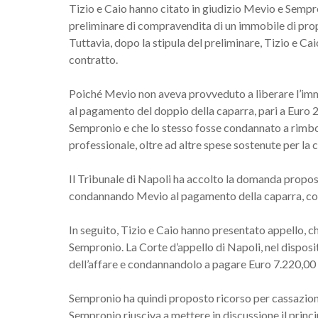
Tizio e Caio hanno citato in giudizio Mevio e Sempro
preliminare di compravendita di un immobile di propr
Tuttavia, dopo la stipula del preliminare, Tizio e 
contratto.
Poiché Mevio non aveva provveduto a liberare l’immo
al pagamento del doppio della caparra, pari a Euro 20.
Sempronio e che lo stesso fosse condannato a rimb
professionale, oltre ad altre spese sostenute per la
Il Tribunale di Napoli ha accolto la domanda propost
condannando Mevio al pagamento della caparra, con 
In seguito, Tizio e Caio hanno presentato appello, c
Sempronio. La Corte d’appello di Napoli, nel disposi
dell’affare e condannandolo a pagare Euro 7.220,00 a
Sempronio ha quindi proposto ricorso per cassazione
Sempronio riusciva a mettere in discussione il princ