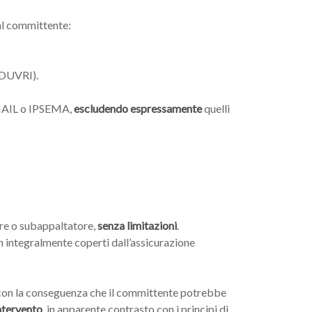
 al committente:
(DUVRI).
INAIL o IPSEMA,
escludendo espressamente
quelli
tore o subappaltatore,
senza limitazioni
.
non integralmente coperti dall’assicurazione
 con la conseguenza che il committente potrebbe
intervento
, in apparente contrasto con i principi di