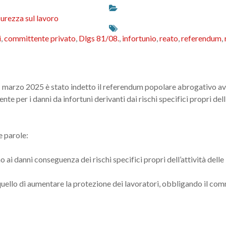
curezza sul lavoro
i
,
committente privato
,
Dlgs 81/08.
,
infortunio
,
reato
,
referendum
,
marzo 2025 è stato indetto il referendum popolare abrogativo aven
te per i danni da infortuni derivanti dai rischi specifici propri del
e parole:
ai danni conseguenza dei rischi specifici propri dell’attività delle
 quello di aumentare la protezione dei lavoratori, obbligando il c