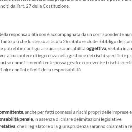
citi dall’art. 27 della Costituzione.
e della responsabilità non è accompagnata da un corrispondente aum
Tanto più che lo stesso articolo 26 citato esclude l’obbligo del comm
one potrebbe configurare una responsabilità
oggettiva
, vietata in
er alcun potere di ingerenza nella gestione dei rischi specifici e pr
iari su come il committente possa gestire o prevenire i rischi specifi
nire confini e limiti della responsabilità.
 committente
, anche per fatti connessi a rischi propri delle imprese e
onsabilità penale
, in assenza di chiare delimitazioni legislative.
retativa
, che il legislatore o la giurisprudenza saranno chiamati a r