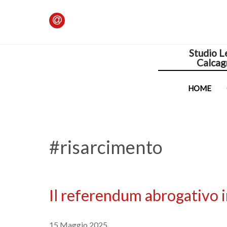
Studio L
Calcag
HOME
#risarcimento
Il referendum abrogativo in
15 Maggio 2025