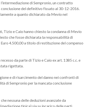
n l’intermediazione di Sempronio, un contratto
 conclusione del definitivo fissato al 30-12-2016.
ariamente a quanto dichiarato da Mevio nel
6, Tizio e Caio hanno chiesto la condanna di Mevio
hiesto che fosse dichiarata la responsabilità di
uro 4.500,00 a titolo di restituzione del compenso
ecesso da parte di Tizio e Caio ex art. 1385 c.c. e
tata rigettata.
ione e di risarcimento del danno nei confronti di
ilità di Sempronio per la mancata conclusione
o che nessuna delle deduzioni avanzate da
mediazione tipica) sia su incarico delle parti