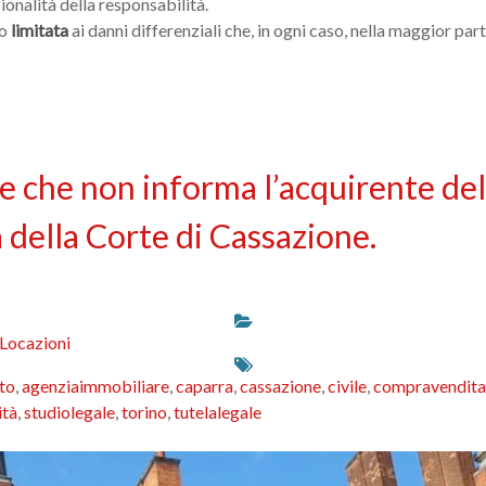
ionalità della responsabilità.
lo
limitata
ai danni differenziali che, in ogni caso, nella maggior par
e che non informa l’acquirente del
della Corte di Cassazione.
 Locazioni
to
,
agenziaimmobiliare
,
caparra
,
cassazione
,
civile
,
compravendita
ità
,
studiolegale
,
torino
,
tutelalegale