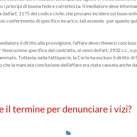
 i principi di buona fede e correttezza. Il mediatore deve informar
ta dall’art. 1175 del codice civile, che possano incidere sul buon esi
vio conferimento di specifico incarico, tali essendo -per quanto qui i
ediatore il diritto alla provvigione, l’affare deve ritenersi concluso 
 l’esecuzione specifica del contratto, ai sensi dell’art. 2932 c.c., 
mmato. Tuttavia, nella fattispecie, la Corte ha escluso il diritto d
to che la mancata conclusione dell’affare era stata causata anche d
 il termine per denunciare i vizi?