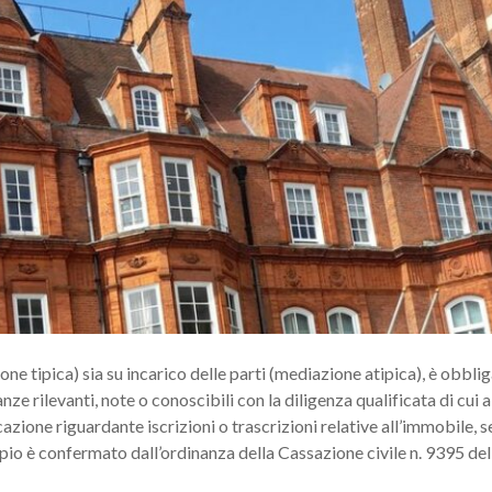
e tipica) sia su incarico delle parti (mediazione atipica), è obbli
ze rilevanti, note o conoscibili con la diligenza qualificata di cui al
azione riguardante iscrizioni o trascrizioni relative all’immobile, s
pio è confermato dall’ordinanza della Cassazione civile n. 9395 del