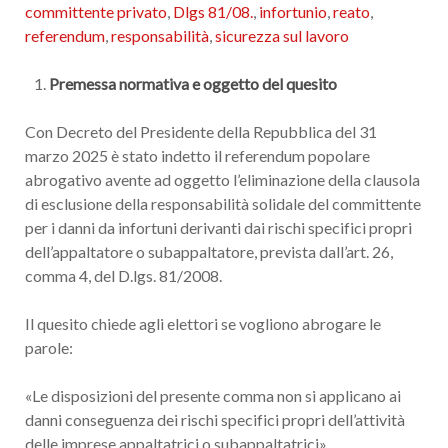
committente privato
,
Dlgs 81/08.
,
infortunio
,
reato
,
referendum
,
responsabilità
,
sicurezza sul lavoro
Premessa normativa e oggetto del quesito
Con Decreto del Presidente della Repubblica del 31
marzo 2025 è stato indetto il referendum popolare
abrogativo avente ad oggetto l’eliminazione della clausola
di esclusione della responsabilità solidale del committente
per i danni da infortuni derivanti dai rischi specifici propri
dell’appaltatore o subappaltatore, prevista dall’art. 26,
comma 4, del D.lgs. 81/2008.
Il quesito chiede agli elettori se vogliono abrogare le
parole:
«Le disposizioni del presente comma non si applicano ai
danni conseguenza dei rischi specifici propri dell’attività
delle imprese appaltatrici o subappaltatrici».