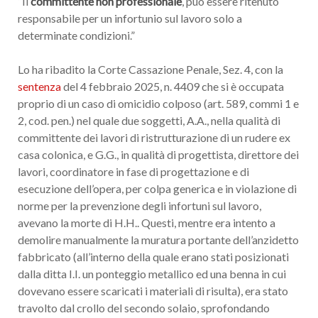
“Il
committente non professionale
, può essere ritenuto
responsabile per un infortunio sul lavoro solo a
determinate condizioni.”
Lo ha ribadito la Corte Cassazione Penale, Sez. 4, con la
sentenza
del 4 febbraio 2025, n. 4409 che si è occupata
proprio di un caso di omicidio colposo (art. 589, commi 1 e
2, cod. pen.) nel quale due soggetti, A.A., nella qualità di
committente dei lavori di ristrutturazione di un rudere ex
casa colonica, e G.G., in qualità di progettista, direttore dei
lavori, coordinatore in fase di progettazione e di
esecuzione dell’opera, per colpa generica e in violazione di
norme per la prevenzione degli infortuni sul lavoro,
avevano la morte di H.H.. Questi, mentre era intento a
demolire manualmente la muratura portante dell’anzidetto
fabbricato (all’interno della quale erano stati posizionati
dalla ditta I.I. un ponteggio metallico ed una benna in cui
dovevano essere scaricati i materiali di risulta), era stato
travolto dal crollo del secondo solaio, sprofondando