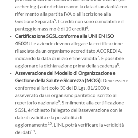
archeologi) autodichiareranno la data di anzianità con
riferimento alla partita IVA o all’iscrizione alla
5
Gestione Separata
. I crediti non sono cumulabili e il
6
punteggio massimo è di 10 crediti
.
Certificazione SGSL conforme alla UNI EN ISO
45001:
Le aziende devono allegare la certificazione
rilasciata da un organismo accreditato ACCREDIA,
7
indicando la data di inizio e fine validità
. È possibile
8
aggiornare la dichiarazione prima della scadenza
.
Asseverazione del Modello di Organizzazione e
Gestione della Salute e Sicurezza (MOG):
Deve essere
conforme all’articolo 30 del D.Lgs. 81/2008 e
asseverato da un organismo paritetico iscritto al
9
repertorio nazionale
. Similmente alla certificazione
SGSL, è richiesto l’allegato dell’asseverazione con le
date di validità e la possibilità di
10
aggiornamento
. L’INL potrà verificare la veridicità
11
dei dati
.