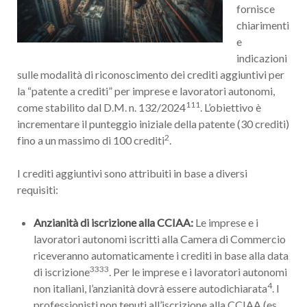
fornisce
chiarimenti
e
indicazioni
sulle modalità di riconoscimento dei crediti aggiuntivi per
la “patente a crediti” per imprese e lavoratori autonomi,
111
come stabilito dal D.M. n. 132/2024
. L’obiettivo è
incrementare il punteggio iniziale della patente (30 crediti)
2
fino a un massimo di 100 crediti
.
I crediti aggiuntivi sono attribuiti in base a diversi
requisiti:
Anzianità di iscrizione alla CCIAA:
Le imprese e i
lavoratori autonomi iscritti alla Camera di Commercio
riceveranno automaticamente i crediti in base alla data
3333
di iscrizione
. Per le imprese e i lavoratori autonomi
4
non italiani, l’anzianità dovrà essere autodichiarata
. I
professionisti non tenuti all’iscrizione alla CCIAA (es.