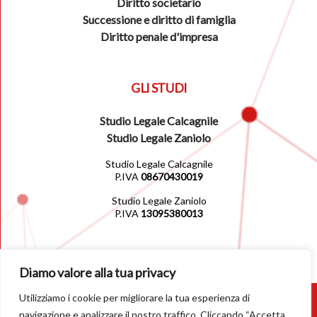
Diritto societario
Successione e diritto di famiglia
Diritto penale d'impresa
GLI STUDI
Studio Legale Calcagnile
Studio Legale Zaniolo
Studio Legale Calcagnile
P.IVA
08670430019
Studio Legale Zaniolo
P.IVA
13095380013
Diamo valore alla tua privacy
Utilizziamo i cookie per migliorare la tua esperienza di
© 2026
navigazione e analizzare il nostro traffico. Cliccando “Accetta