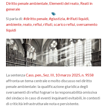
Diritto penale ambientale
,
Elementi del reato
,
Reati in
generale
Si parla di:
#diritto penale
,
#giustizia
,
#rifiuti liquidi
,
ambiente
,
reato
,
reflui
,
rifiuti
,
scarico reflui
,
sversamento
liquidi
La sentenza
Cass. pen., Sez. III, 10 marzo 2025, n. 9558
affronta un tema centrale e molto discusso nel diritto
penale ambientale: la qualificazione giuridica degli
sversamenti di reflui fognari e la responsabilità omissiva
del sindaco in caso di eventi inquinanti evitabili, in contesti
di criticità infrastrutturale nota e persistente.